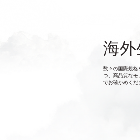
海外
数々の国際規格
つ、高品質なモ
でお確かめくだ