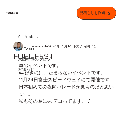
見積もりを依頼
YONEDA
All Posts
hide yoneda
2024年11月14日
読了時間: 1分
All Posts
FUEL FEST
米田社長のブログ
車のイベントです。
お知らせ
🏎️好きには、たまらないイベントです。
11月24日富士スピードウェイにて開催です。
日本初めての夜間パレードが見ものだと思い
ます。
私もその為に🏎️デコってます。💡