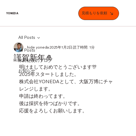
見積もりを依頼
YONEDA
All Posts
hide yoneda
2025年1月2日
読了時間: 1分
All Posts
謹賀新年🎍
米田社長のブログ
明けましておめでとうございます🎊
お知らせ
2025年スタートしました。
株式会社YONEDAとして、大阪万博にチャ
レンジします。
申請は終わってます。
後は採択を待つばかりです。
応援をよろしくお願いします。