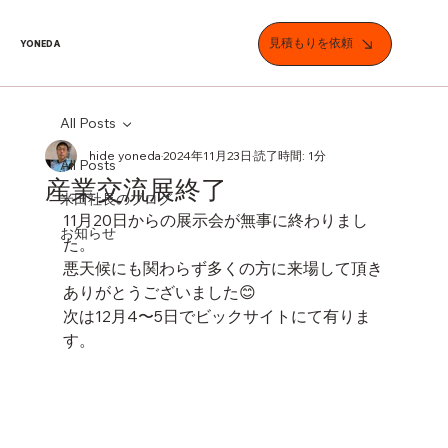
見積もりを依頼
YONEDA
All Posts
hide yoneda
2024年11月23日
読了時間: 1分
All Posts
産業交流展終了
米田社長のブログ
11月20日からの展示会が無事に終わりまし
お知らせ
た。
悪天候にも関わらず多くの方に来場して頂き
ありがとうございました😊
次は12月4〜5日でビックサイトにて有りま
す。